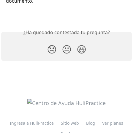
documento.
¿Ha quedado contestada tu pregunta?
😞
😐
😃
Ingresa a HuliPractice
Sitio web
Blog
Ver planes