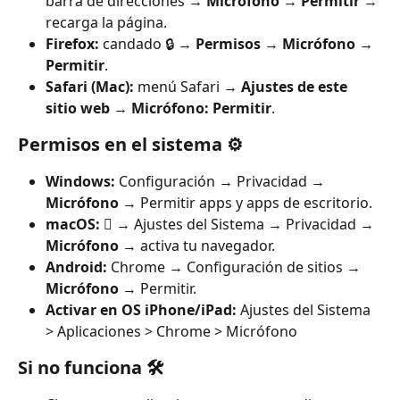
barra de direcciones → 
Micrófono
 → 
Permitir
 → 
recarga la página.
Firefox:
 candado 🔒 → 
Permisos
 → 
Micrófono
 → 
Permitir
.
Safari (Mac):
 menú Safari → 
Ajustes de este 
sitio web
 → 
Micrófono: Permitir
.
Permisos en el sistema ⚙️
Windows:
 Configuración → Privacidad → 
Micrófono
 → Permitir apps y apps de escritorio.
macOS:
  → Ajustes del Sistema → Privacidad → 
Micrófono
 → activa tu navegador.
Android:
 Chrome → Configuración de sitios → 
Micrófono
 → Permitir.
Activar en OS iPhone/iPad:
 Ajustes del Sistema 
> Aplicaciones > Chrome > Micrófono
Si no funciona 🛠️