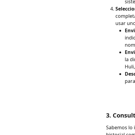
sist
Selecci
completa
usar uno
Env
indi
nomb
Envi
la d
Huli
Des
para
3. Consul
Sabemos lo i
historial co