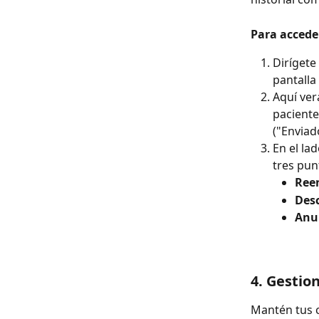
Para acceder
Dirígete
pantalla
Aquí ver
paciente
("Enviad
En el la
tres pun
Ree
Des
Anu
4. Gestio
Mantén tus 