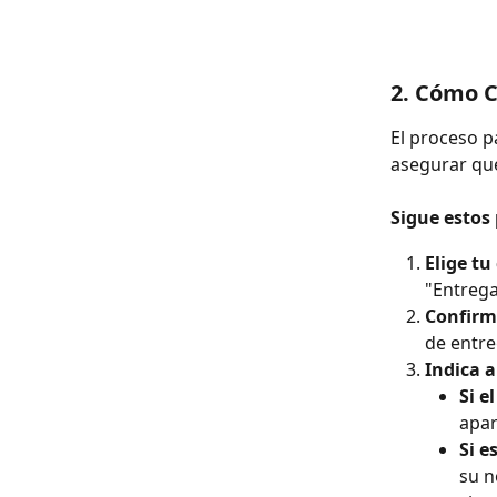
2. Cómo C
El proceso p
asegurar que
Sigue estos
Elige tu
"Entrega
Confirma
de entre
Indica a
Si e
apar
Si e
su n