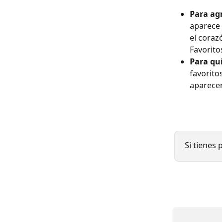
Para agr
aparece 
el coraz
Favorito
Para qui
favoritos
aparecer
Si tienes