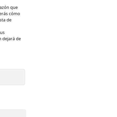
razón que 
Verás cómo 
sta de 
us 
n dejará de 