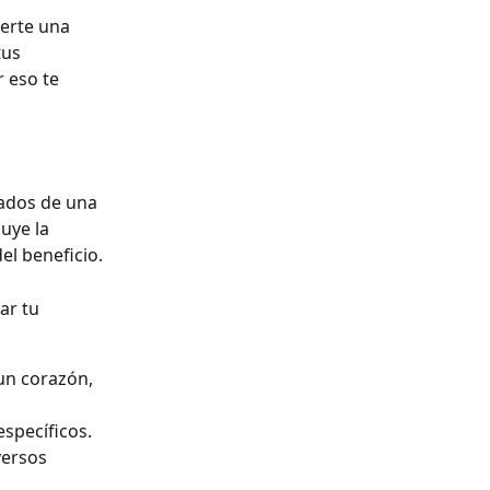
erte una 
tus 
 eso te 
tados de una 
uye la 
el beneficio.
ar tu 
un corazón, 
specíficos.
versos 