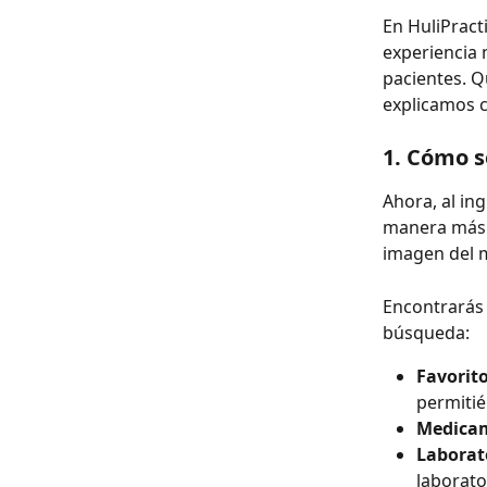
En HuliPract
experiencia 
pacientes. Q
explicamos c
1. Cómo s
Ahora, al in
manera más v
imagen del m
Encontrarás 
búsqueda:
Favorito
permitié
Medica
Laborat
laborato