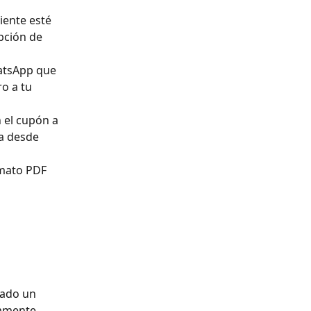
iente esté 
pción de 
atsApp que 
o a tu 
 el cupón a 
a desde 
rmato PDF 
tado un 
amente.