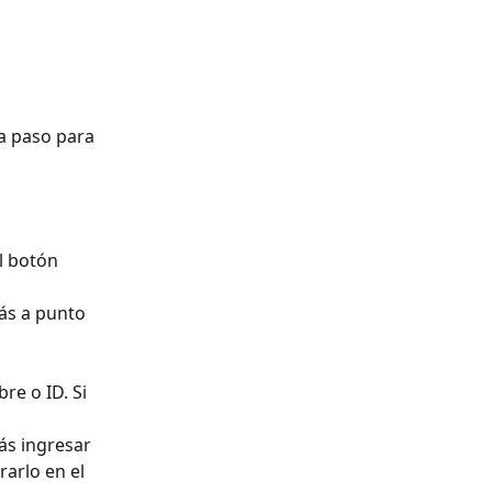
a paso para 
l botón 
ás a punto 
e o ID. Si 
ás ingresar 
arlo en el 