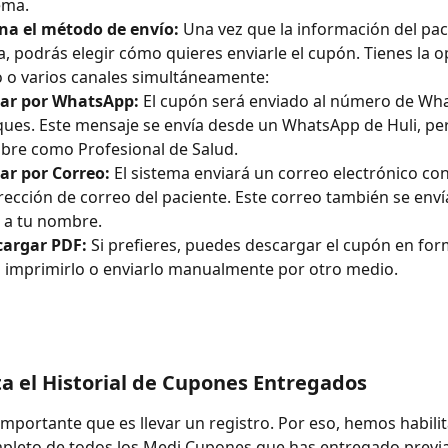
ema.
ona el método de envío:
 Una vez que la información del pac
, podrás elegir cómo quieres enviarle el cupón. Tienes la o
 o varios canales simultáneamente:
iar por WhatsApp:
 El cupón será enviado al número de Wh
ques. Este mensaje se envía desde un WhatsApp de Huli, per
re como Profesional de Salud.
ar por Correo:
 El sistema enviará un correo electrónico con
irección de correo del paciente. Este correo también se enví
, a tu nombre.
cargar PDF:
 Si prefieres, puedes descargar el cupón en fo
 imprimirlo o enviarlo manualmente por otro medio.
ta el Historial de Cupones Entregados
mportante que es llevar un registro. Por eso, hemos habili
mpleto de todos los Medi Cupones que has entregado previ