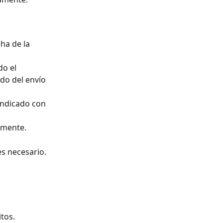
ha de la 
o el 
ado del envío 
indicado con 
amente.
es necesario.
tos.