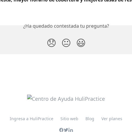
¿Ha quedado contestada tu pregunta?
😞
😐
😃
Ingresa a HuliPractice
Sitio web
Blog
Ver planes