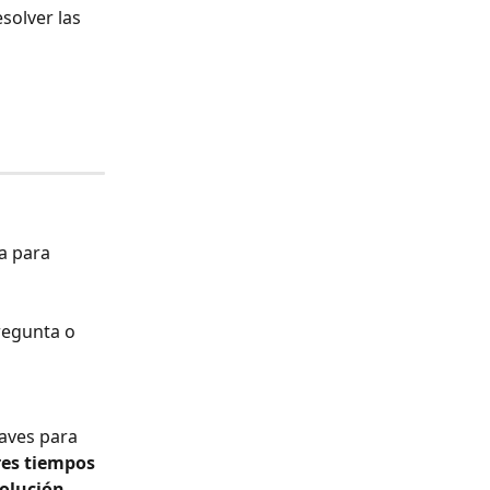
solver las 
a para 
regunta o 
aves para 
es tiempos 
olución. 