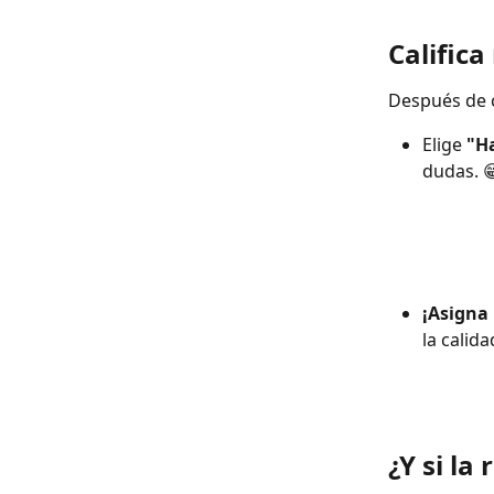
Califica
Después de 
Elige 
"H
dudas. 
¡Asigna 
la calid
¿Y si la