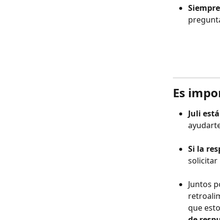
Siempre
pregunta
Es impo
Juli est
ayudarte
Si la re
solicita
Juntos p
retroali
que esto
de respu