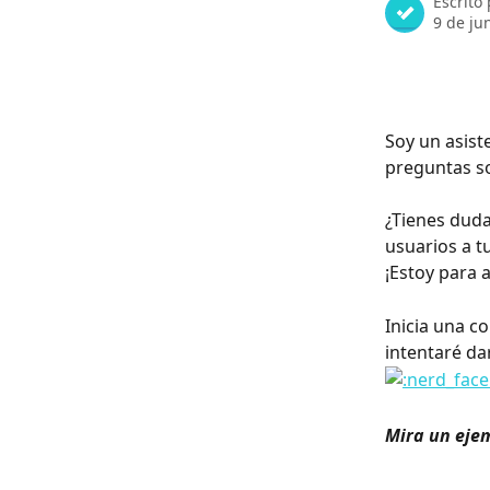
Escrito
9 de ju
Soy un asiste
preguntas so
¿Tienes duda
usuarios a t
¡Estoy para 
Inicia una c
intentaré da
Mira un eje