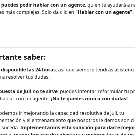
 puedes pedir hablar con un agente
, quien te ayudará a re
s más complejas. Solo da clic en 
"Hablar con un agente".
rtante saber:
á disponible las 24 horas
, así que siempre tendrás asistenci
 a resolver tus dudas. 
spuesta de Juli no te sirve
, puedes intentar reformular tu p
r hablar con un agente. 
¡No te quedes nunca con dudas!
odemos ir mejorando la capacidad resolutiva de Juli, tu 
mentación y el entrenamiento que nosotros le demos son cl
 suceda. 
Implementamos esta solución para darte mejor
esta, mayor horario de cobertura y mejores tasas de res