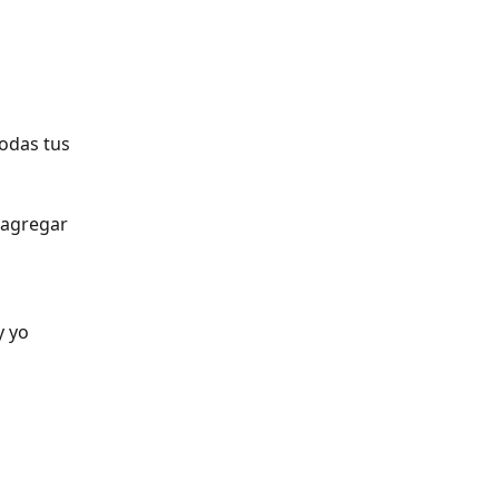
todas tus 
 agregar 
y yo 