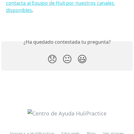
contacta al Equipo de Huli por nuestros canales 
disponibles
.
¿Ha quedado contestada tu pregunta?
😞
😐
😃
Ingresa a HuliPractice
Sitio web
Blog
Ver planes