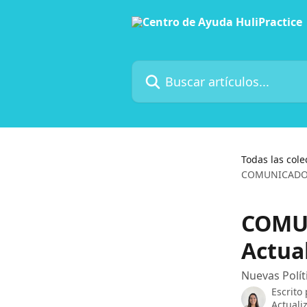
Ir al contenido principal
Buscar artículos...
Todas las cole
COMUNICADO I
COMU
Actua
Nuevas Polít
Escrito
Actuali