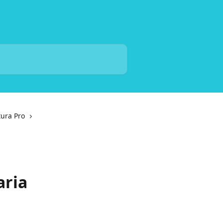
tura Pro
aria