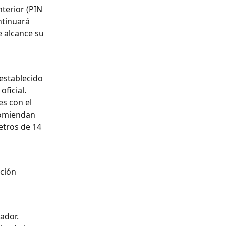
terior (PIN 
ntinuará 
e alcance su 
establecido 
ficial.
s con el 
comiendan 
tros de 14 
ción 
ador.