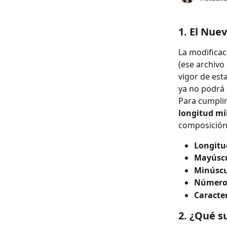
1. El Nue
La modificac
(ese archivo 
vigor de est
ya no podrá 
Para cumplir
longitud mí
composición
Longitu
Mayúscu
Minúscu
Número
Caracter
2. ¿Qué s