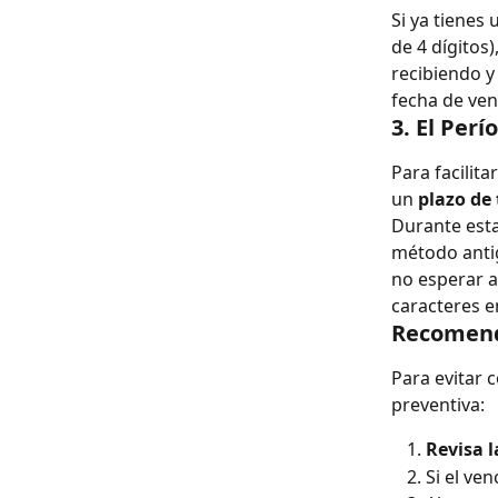
Si ya tienes
de 4 dígitos),
recibiendo y
fecha de ven
3. El Perí
Para facilit
un 
plazo de 
Durante esta
método antig
no esperar 
caracteres e
Recomend
Para evitar 
preventiva:
Revisa 
Si el ve