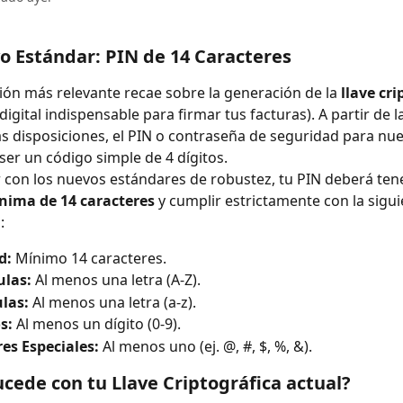
vo Estándar: PIN de 14 Caracteres
ión más relevante recae sobre la generación de la 
llave cri
digital indispensable para firmar tus facturas). A partir de l
as disposiciones, el PIN o contraseña de seguridad para nue
ser un código simple de 4 dígitos.
 con los nuevos estándares de robustez, tu PIN deberá ten
nima de 14 caracteres
 y cumplir estrictamente con la sigui
:
d:
 Mínimo 14 caracteres.
las:
 Al menos una letra (A-Z).
las:
 Al menos una letra (a-z).
s:
 Al menos un dígito (0-9).
es Especiales:
 Al menos uno (ej. @, #, $, %, &).
ucede con tu Llave Criptográfica actual?