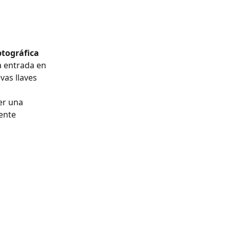
ptográfica
a entrada en 
vas llaves 
er una 
ente 