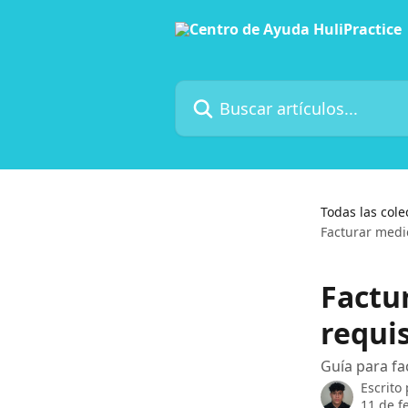
Ir al contenido principal
Buscar artículos...
Todas las cole
Facturar medi
Factu
requi
Guía para fa
Escrito
11 de f