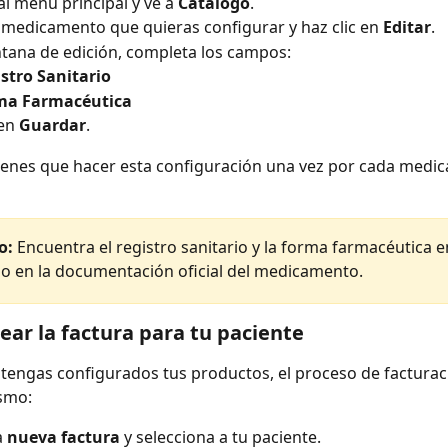
al menú principal y ve a 
Catálogo
.
 medicamento que quieras configurar y haz clic en 
Editar
.
ntana de edición, completa los campos:
stro Sanitario
ma Farmacéutica
en 
Guardar
.
tienes que hacer esta configuración una vez por cada medi
o:
 Encuentra el registro sanitario y la forma farmacéutica en
 en la documentación oficial del medicamento.
rear la factura para tu paciente
tengas configurados tus productos, el proceso de facturac
smo:
 
nueva factura
 y selecciona a tu paciente.