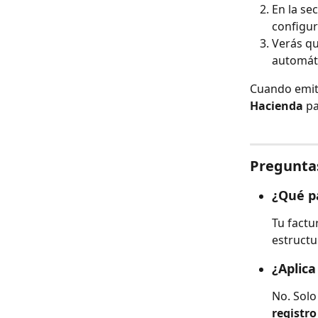
En la se
configur
Verás qu
automáti
Cuando emit
Hacienda
 p
Pregunta
¿Qué p
Tu factu
estructu
¿Aplica
No. Solo
registro