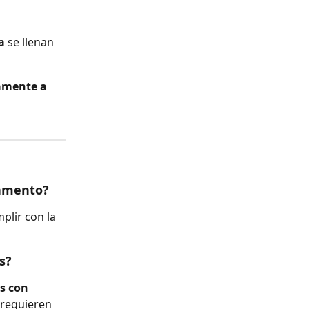
 
a
 se llenan 
amente a 
camento?
plir con la 
s?
 con 
 requieren 