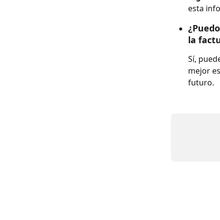
esta inf
¿Puedo 
la fact
Sí, pued
mejor es
futuro.