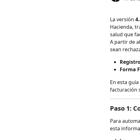
La versión 
4
Hacienda, tr
salud que f
A partir de a
sean rechaz
Registr
Forma F
En esta guía
facturación s
Paso 1: C
Para automa
esta informa