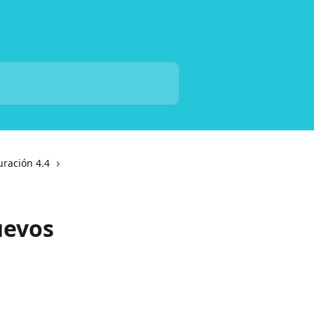
uración 4.4
uevos